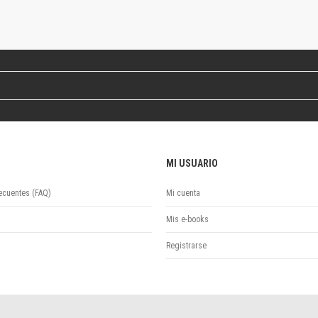
Revista de Ciencias Sociales. Segunda época
Fondo editorial
Biomedicina
Coediciones
Jornadas académicas
La ideología argentina
Libros de arte
Otros títulos
Textos para la enseñanza universitaria
MI USUARIO
Intersecciones
Convergencia. Entre memoria y sociedad
ecuentes (FAQ)
Mi cuenta
Filosofía y ciencia
Política
Mis e-books
Serie Clásica
Registrarse
Serie Contemporánea
Unidad de Publicaciones del Departamento de Ciencia y Tecnología
Colecciones
Universidad Virtual de Quilmes