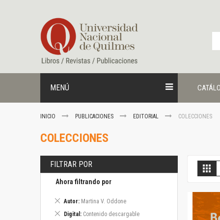
Ir
al
contenido
MENÚ
CATÁL
INICIO
PUBLICACIONES
EDITORIAL
COLECCIONES
COLECCIONES
FILTRAR POR
V
Gril
c
Ahora filtrando por
Eliminar
Autor
Martina V. Oddone
este
Eliminar
Digital
Contenido descargable
artículo