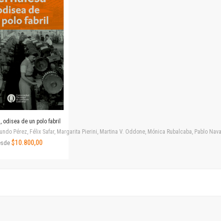
Horizontes en las artes
La ideología argentina y latinoamericana
Las ciudades y las ideas
Serie Nuevas aproximaciones
Serie Clásicos latinoamericanos
Medios&redes
Música y ciencia
Serie Arte sonoro
Nuevos enfoques en ciencia y tecnología
Sociedad-tecnología-ciencia
 odisea de un polo fabril
Serie digital
ndo Pérez, Félix Safar, Margarita Pierini, Martina V. Oddone, Mónica Rubalcaba, Pablo Navar
Territorio y acumulación: conflictividades y alternativas
$10.800,00
esde
Textos y lecturas en ciencias sociales
Serie Punto de encuentros
Publicaciones periódicas
Prismas
Redes
Revista de Ciencias Sociales. Primera época