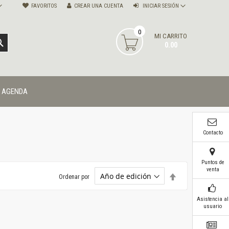
FAVORITOS
CREAR UNA CUENTA
INICIAR SESIÓN
0
MI CARRITO
BUSCAR
0.00
AGENDA
Contacto
Puntos de
venta
Establecer
Ordenar por
dirección
descendente
Asistencia al
usuario