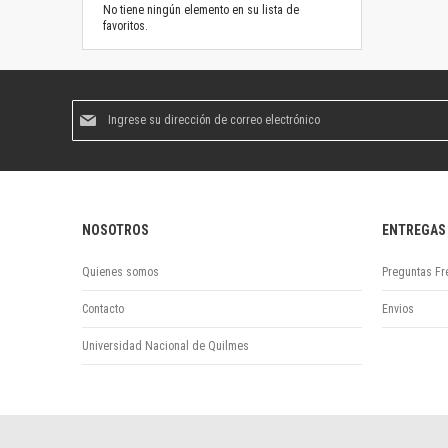
No tiene ningún elemento en su lista de
favoritos.
Suscríbase
al
boletín
informativo:
NOSOTROS
ENTREGAS
Quienes somos
Preguntas Fr
Contacto
Envios
Universidad Nacional de Quilmes