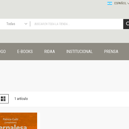
ESPAÑOL
Todas
TODAS
Publicaciones
OGO
E-BOOKS
RIDAA
INSTITUCIONAL
PRENSA
Editorial
Colecciones
Administración y economía
Coedición UNQ / Clacso
Coedición UNQ / UNC
Comunicación y cultura
Crímenes y violencias
er
la
Lista
1
artículo
omo
Cuadernos universitarios
Derechos humanos
Ediciones especiales
Géneros