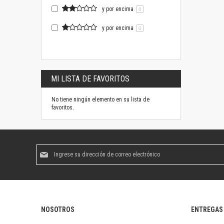
y por encima
0
y por encima
0
MI LISTA DE FAVORITOS
No tiene ningún elemento en su lista de
favoritos.
Suscríbase
al
boletín
informativo:
NOSOTROS
ENTREGAS