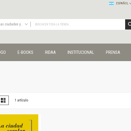
ESPAÑOL
Las ciudades y las ideas
TODAS
Publicaciones
OGO
E-BOOKS
RIDAA
INSTITUCIONAL
PRENSA
Editorial
Colecciones
Administración y economía
Coedición UNQ / Clacso
Coedición UNQ / UNC
Comunicación y cultura
Crímenes y violencias
er
la
Lista
1
artículo
omo
Cuadernos universitarios
Derechos humanos
Ediciones especiales
Géneros