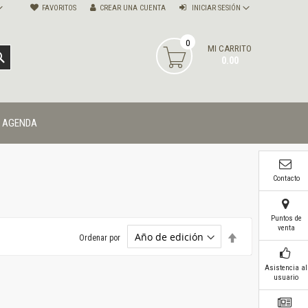
FAVORITOS
CREAR UNA CUENTA
INICIAR SESIÓN
0
MI CARRITO
BUSCAR
0.00
AGENDA
Contacto
Puntos de
venta
Establecer
Ordenar por
dirección
descendente
Asistencia al
usuario