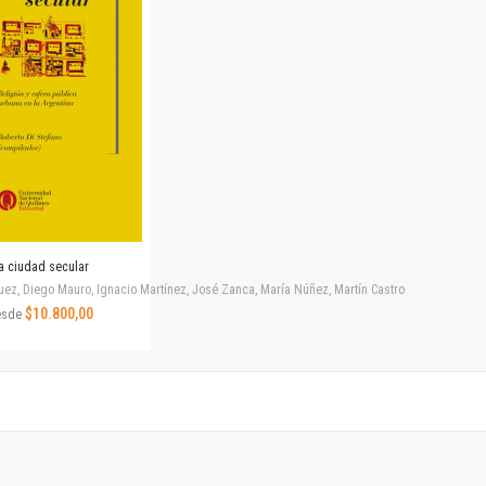
Horizontes en las artes
La ideología argentina y latinoamericana
Las ciudades y las ideas
Serie Nuevas aproximaciones
Serie Clásicos latinoamericanos
Medios&redes
Música y ciencia
Serie Arte sonoro
Nuevos enfoques en ciencia y tecnología
Sociedad-tecnología-ciencia
a ciudad secular
Serie digital
uez, Diego Mauro, Ignacio Martínez, José Zanca, María Núñez, Martín Castro
Territorio y acumulación: conflictividades y alternativas
$10.800,00
esde
Textos y lecturas en ciencias sociales
Serie Punto de encuentros
Publicaciones periódicas
Prismas
Redes
Revista de Ciencias Sociales. Primera época