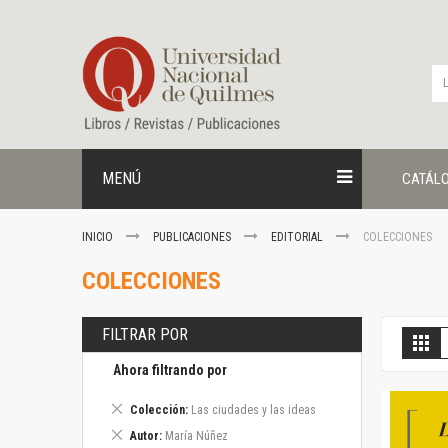
Ir
al
contenido
MENÚ
CATÁL
INICIO
PUBLICACIONES
EDITORIAL
COLECCIONES
COLECCIONES
FILTRAR POR
V
Gril
c
Ahora filtrando por
Eliminar
Colección
Las ciudades y las ideas
este
Eliminar
Autor
María Núñez
artículo