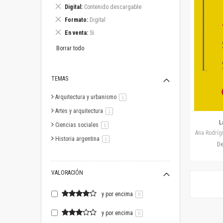
este
Eliminar
Digital
Contenido descargable
artículo
este
Eliminar
Formato
Digital
artículo
este
Eliminar
En venta
Si
artículo
este
artículo
Borrar todo
TEMAS
Arquitectura y urbanismo
artículo
1
Artes y arquitectura
artículo
1
L
Ciencias sociales
artículo
1
Ana Rodríg
Historia argentina
artículo
1
D
VALORACIÓN
y por encima
0
y por encima
0