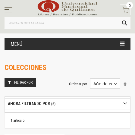
Ir
0
al
contenido
BUS
MENÚ
COLECCIONES
FILTRAR POR
Estab
Ordenar por
dire
desc
AHORA FILTRANDO POR
1
artículo