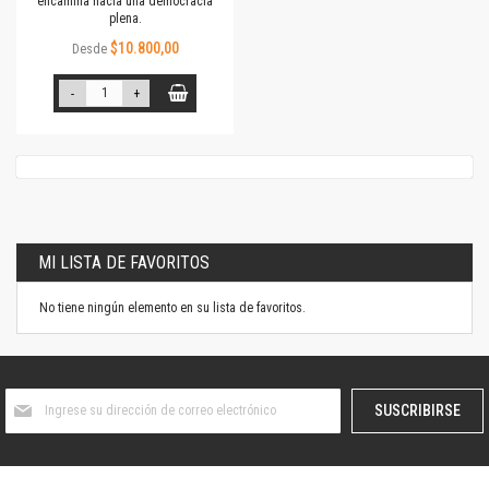
encamina hacia una democracia
plena.
$10.800,00
Desde
-
+
MI LISTA DE FAVORITOS
No tiene ningún elemento en su lista de favoritos.
Suscríbase
SUSCRIBIRSE
al
boletín
informativo: