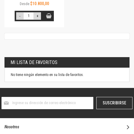
$10.800,00
Desde
-
+
MI LISTA DE FAVORITOS
No tiene ningún elemento en su lista de favoritos.
Suscríbase
SUSCRIBIRSE
al
boletín
informativo:
Nosotros