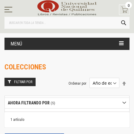
Ir
0
al
contenido
BUS
MENÚ
COLECCIONES
FILTRAR POR
Estab
Ordenar por
dire
desc
AHORA FILTRANDO POR
1
artículo