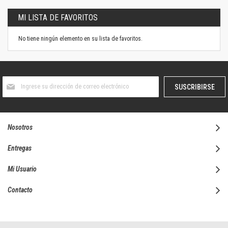
MI LISTA DE FAVORITOS
No tiene ningún elemento en su lista de favoritos.
Suscríbase
SUSCRIBIRSE
al
boletín
informativo:
Nosotros
Entregas
Mi Usuario
Contacto