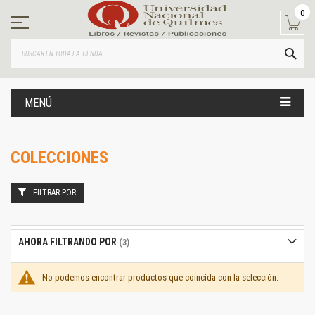
Ir
0
al
contenido
BUS
MENÚ
COLECCIONES
FILTRAR POR
AHORA FILTRANDO POR
No podemos encontrar productos que coincida con la selección.