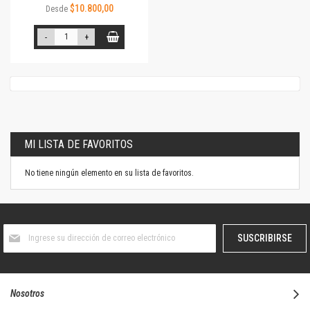
$10.800,00
Desde
-
+
MI LISTA DE FAVORITOS
No tiene ningún elemento en su lista de favoritos.
Suscríbase
SUSCRIBIRSE
al
boletín
informativo:
Nosotros