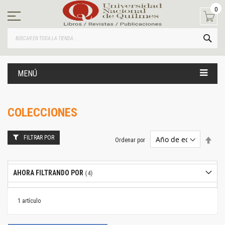
Ir
0
al
contenido
BUS
MENÚ
COLECCIONES
FILTRAR POR
Estab
Ordenar por
dire
desc
AHORA FILTRANDO POR
1
artículo