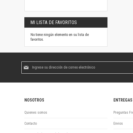
MI LISTA DE FAVORITOS
No tiene ningún elemento en su lista de
favoritos.
Suscríbase
al
boletín
informativo:
NOSOTROS
ENTREGAS
Quienes somos
Preguntas Fr
Contacto
Envios