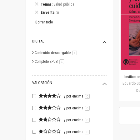
este
Eliminar
Temas
Salud pública
artículo
este
Eliminar
En venta
Si
artículo
este
artículo
Borrar todo
DIGITAL
Contenido descargable
artículo
1
Completo EPUB
artículo
1
Institucio
VALORACIÓN
Eduardo Gos
D
y por encima
0
y por encima
0
y por encima
0
y por encima
0