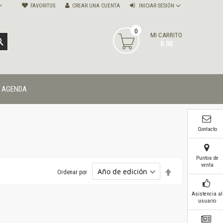
FAVORITOS
CREAR UNA CUENTA
INICIAR SESIÓN
0
MI CARRITO
BUSCAR
0.00
AGENDA
Contacto
Puntos de
venta
Establecer
Ordenar por
dirección
descendente
Asistencia al
usuario