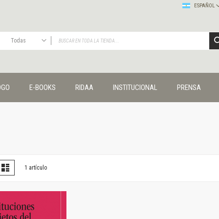
ESPAÑOL
Todas
TODAS
Publicaciones
OGO
E-BOOKS
RIDAA
INSTITUCIONAL
PRENSA
Editorial
Colecciones
Administración y economía
Coedición UNQ / Clacso
Coedición UNQ / UNC
Comunicación y cultura
Crímenes y violencias
er
la
Lista
1
artículo
omo
Cuadernos universitarios
Derechos humanos
Ediciones especiales
Géneros