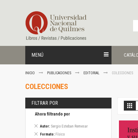
Ir
al
contenido
MENÚ
CATÁL
INICIO
PUBLICACIONES
EDITORIAL
COLECCIONES
COLECCIONES
FILTRAR POR
V
Gril
c
Ahora filtrando por
Eliminar
Autor
Sergio Esteban Remesar
este
Eliminar
Formato
Físico
artículo