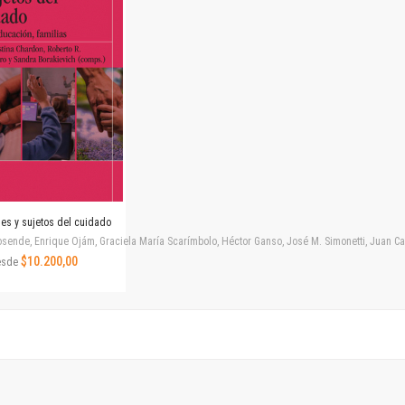
Horizontes en las artes
La ideología argentina y latinoamericana
Las ciudades y las ideas
Serie Nuevas aproximaciones
Serie Clásicos latinoamericanos
Medios&redes
Música y ciencia
Serie Arte sonoro
Nuevos enfoques en ciencia y tecnología
Sociedad-tecnología-ciencia
nes y sujetos del cuidado
Serie digital
ende, Enrique Ojám, Graciela María Scarímbolo, Héctor Ganso, José M. Simonetti, Juan Carlos
Territorio y acumulación: conflictividades y alternativas
$10.200,00
esde
Textos y lecturas en ciencias sociales
Serie Punto de encuentros
Publicaciones periódicas
Prismas
Redes
Revista de Ciencias Sociales. Primera época