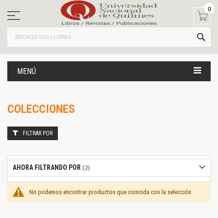
Ir
0
al
contenido
BUS
MENÚ
COLECCIONES
FILTRAR POR
AHORA FILTRANDO POR
No podemos encontrar productos que coincida con la selección.