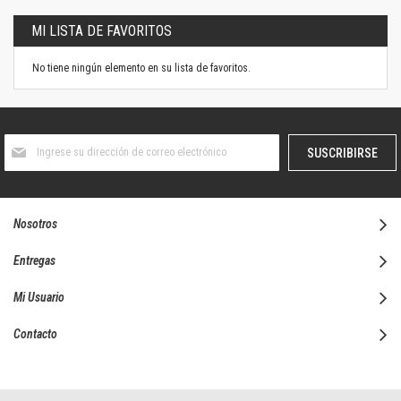
MI LISTA DE FAVORITOS
No tiene ningún elemento en su lista de favoritos.
Suscríbase
SUSCRIBIRSE
al
boletín
informativo:
Nosotros
Entregas
Mi Usuario
Contacto