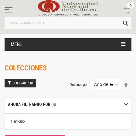
Ir
0
al
contenido
BUS
MENÚ
COLECCIONES
FILTRAR POR
Estab
Ordenar por
dire
desc
AHORA FILTRANDO POR
1
artículo