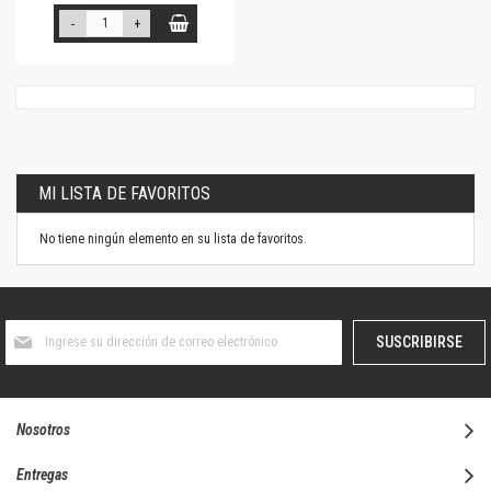
-
+
MI LISTA DE FAVORITOS
No tiene ningún elemento en su lista de favoritos.
Suscríbase
SUSCRIBIRSE
al
boletín
informativo:
Nosotros
Entregas