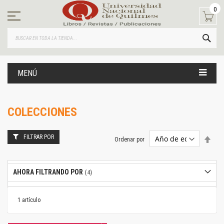
Ir
0
al
contenido
BUS
MENÚ
COLECCIONES
FILTRAR POR
Estab
Ordenar por
dire
desc
AHORA FILTRANDO POR
1
artículo