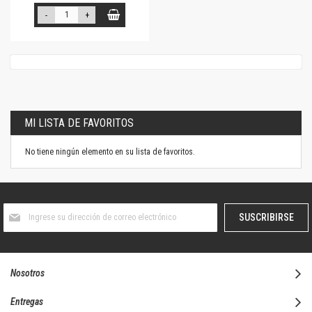
-
+
MI LISTA DE FAVORITOS
No tiene ningún elemento en su lista de favoritos.
Suscríbase
SUSCRIBIRSE
al
boletín
informativo:
Nosotros
Entregas