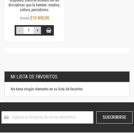
inquietud sobre el estatuto de las
disciplinas que la habitan: medios,
cultura, periodismo.
$10.800,00
Desde
-
+
MI LISTA DE FAVORITOS
No tiene ningún elemento en su lista de favoritos.
Suscríbase
SUSCRIBIRSE
al
boletín
informativo: