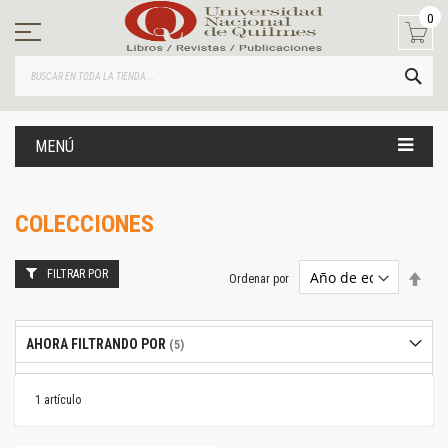
Ir
0
al
contenido
BUS
MENÚ
COLECCIONES
FILTRAR POR
Estab
Ordenar por
dire
desc
AHORA FILTRANDO POR
1
artículo