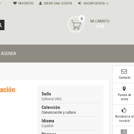
FAVORITOS
CREAR UNA CUENTA
INICIAR SESIÓN
0
MI CARRITO
BUSCAR
0.00
AGENDA
Contacto
cación
Sello
Puntos de
Editorial UNQ
venta
Colección
Comunicación y cultura
Asistencia al
Idioma
usuario
Español