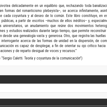
Revista de Ciencias Sociales. Segunda época
pivotea delicadamente en un equilibrio que, rechazando toda banalizaci
Fondo editorial
n formas del romanticismo plebeyista–, se acerca infinitamente, asin
Biomedicina
s de cada coyuntura y al deseo de lo común. Este libro constituye, en 
Coediciones
 públicas, a partir de escritos –muchos de ellos inéditos– y, especialm
es universitarios, un anudamiento que reúne dos movimientos hetero
Jornadas académicas
nes y estudios realizados durante largo tiempo, que permite reconstruir
La ideología argentina
 desde una genealogía vasta y generosa. Otro, que registra las huellas 
Libros de arte
el interrogante acerca de las formas de unidad en la dispersión, de co
Otros títulos
icación es capaz de desplegar, a fin de orientar su ojo crítico hac
Textos para la enseñanza universitaria
caciones y de reparto desigual de voces y recursos.”
Intersecciones
“Sergio Caletti. Teoría y coyuntura de la comunicación”)
Convergencia. Entre memoria y sociedad
Filosofía y ciencia
Política
Serie Clásica
Serie Contemporánea
Unidad de Publicaciones del Departamento de Ciencia y Tecnología
Colecciones
Universidad Virtual de Quilmes