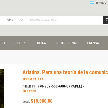
ESPAÑOL
Todas
TODAS
Publicaciones
OGO
E-BOOKS
RIDAA
INSTITUCIONAL
PRENSA
Editorial
Colecciones
Administración y economía
Coedición UNQ / Clacso
Coedición UNQ / UNC
Ariadna. Para una teoría de la comuni
Comunicación y cultura
Crímenes y violencias
SERGIO CALETTI
Cuadernos universitarios
978-987-558-600-0 (PAPEL) -
ISBN/ISSN:
Derechos humanos
EN STOCK
Ediciones especiales
$10.800,00
Desde
Géneros