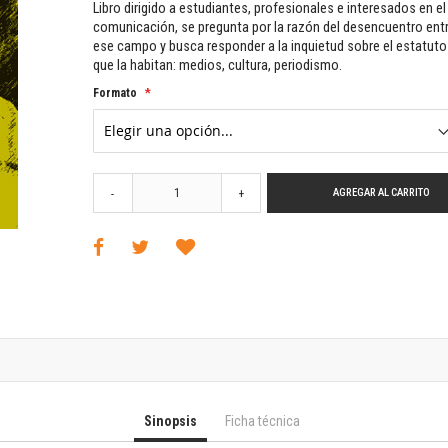
Horizontes en las artes
Libro dirigido a estudiantes, profesionales e interesados en e
comunicación, se pregunta por la razón del desencuentro entr
La ideología argentina y latinoamericana
ese campo y busca responder a la inquietud sobre el estatuto 
Las ciudades y las ideas
que la habitan: medios, cultura, periodismo.
Serie Nuevas aproximaciones
Formato
Serie Clásicos latinoamericanos
Medios&redes
Música y ciencia
Serie Arte sonoro
AGREGAR AL CARRITO
-
+
Nuevos enfoques en ciencia y tecnología
Sociedad-tecnología-ciencia
Serie digital
Territorio y acumulación: conflictividades y alternativas
Textos y lecturas en ciencias sociales
Serie Punto de encuentros
Publicaciones periódicas
Prismas
Redes
Sinopsis
Ficha técnica
Revista de Ciencias Sociales. Primera época