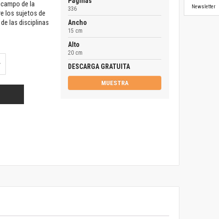
Páginas
l campo de la
Newsletter
336
e los sujetos de
de las disciplinas
Ancho
15 cm
Alto
20 cm
DESCARGA GRATUITA
MUESTRA