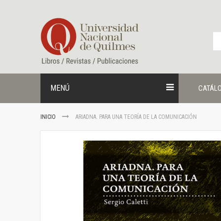
Ir
al
contenido
MENÚ
CATÁL
INICIO
ARIADNA. PARA UNA TEORÍA DE LA COMUNICACIÓN
Saltar
al
final
de
la
galería
de
imágenes