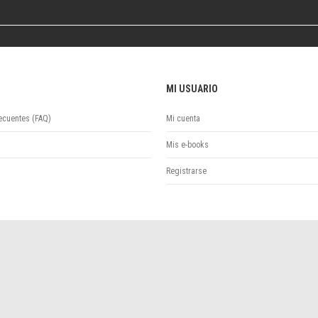
Colecciones
Ideas de Educación Virtual
Unidad de Publicaciones del Departamento de Economía y Administración
Colecciones
Otros títulos
MI USUARIO
Economía y Gestión
Economía y Sociedad
ecuentes (FAQ)
Mi cuenta
Series
Mis e-books
Investigación
Unidad de Publicaciones del Departamento de Ciencias Sociales
Registrarse
Series
Encuentros
Investigación
Tesis Grado
Tesis Posgrado
Cursos
Experiencias
Escuela de Artes