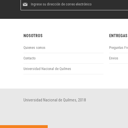
Suscríbase
al
boletín
informativo:
NOSOTROS
ENTREGAS
Quienes somos
Preguntas Fr
Contacto
Envios
Universidad Nacional de Quilmes
Universidad Nacional de Quilmes, 2018