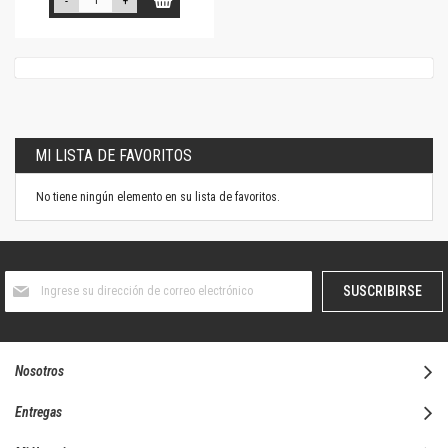
-
+
MI LISTA DE FAVORITOS
No tiene ningún elemento en su lista de favoritos.
Suscríbase
SUSCRIBIRSE
al
boletín
informativo:
Nosotros
Entregas