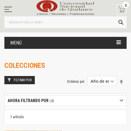
Ir
0
al
contenido
BUS
MENÚ
COLECCIONES
FILTRAR POR
Estab
Ordenar por
dire
desc
AHORA FILTRANDO POR
1
artículo