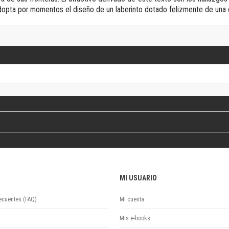
Revista de Ciencias Sociales. Segunda época
dopta por momentos el diseño de un laberinto dotado felizmente de una g
Fondo editorial
Biomedicina
Coediciones
Jornadas académicas
La ideología argentina
Libros de arte
Otros títulos
Textos para la enseñanza universitaria
Intersecciones
Convergencia. Entre memoria y sociedad
Filosofía y ciencia
Política
Serie Clásica
MI USUARIO
Serie Contemporánea
Unidad de Publicaciones del Departamento de Ciencia y Tecnología
ecuentes (FAQ)
Mi cuenta
Colecciones
Mis e-books
Universidad Virtual de Quilmes