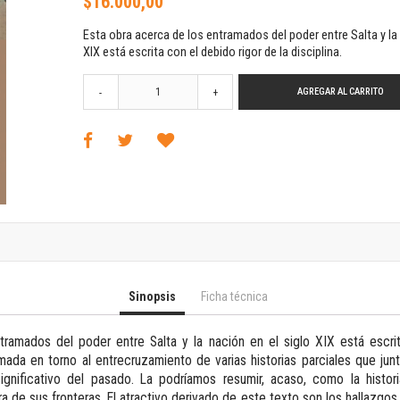
$16.000,00
Horizontes en las artes
La ideología argentina y latinoamericana
Esta obra acerca de los entramados del poder entre Salta y la 
Las ciudades y las ideas
XIX está escrita con el debido rigor de la disciplina.
Serie Nuevas aproximaciones
AGREGAR AL CARRITO
-
+
Serie Clásicos latinoamericanos
Medios&redes
Música y ciencia
Serie Arte sonoro
Nuevos enfoques en ciencia y tecnología
Sociedad-tecnología-ciencia
Serie digital
Territorio y acumulación: conflictividades y alternativas
Textos y lecturas en ciencias sociales
Serie Punto de encuentros
Sinopsis
Ficha técnica
Publicaciones periódicas
Prismas
tramados del poder entre Salta y la nación en el siglo XIX está escrit
armada en torno al entrecruzamiento de varias historias parciales que jun
Redes
significativo del pasado. La podríamos resumir, acaso, como la histo
Revista de Ciencias Sociales. Primera época
era de sus fronteras. El atractivo derivado de este texto son los hallazgo