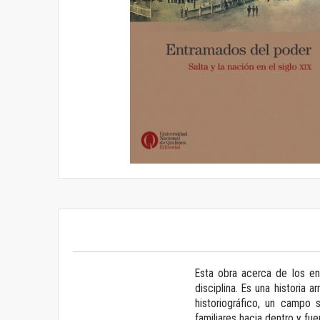
Saltar
al
comienzo
de
la
galería
de
imágenes
Esta obra acerca de los en
disciplina. Es una historia 
historiográfico, un campo 
familiares hacia dentro y fu