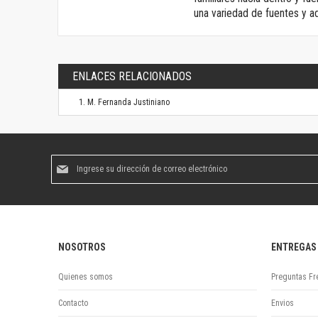
una variedad de fuentes y a
ENLACES RELACIONADOS
M. Fernanda Justiniano
Suscríbase
al
boletín
informativo:
NOSOTROS
ENTREGAS
Quienes somos
Preguntas Fr
Contacto
Envios