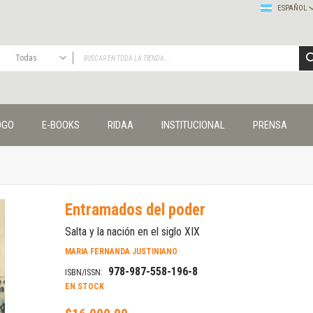
ESPAÑOL
Todas
TODAS
Publicaciones
OGO
E-BOOKS
RIDAA
INSTITUCIONAL
PRENSA
Editorial
Colecciones
Administración y economía
Coedición UNQ / Clacso
Coedición UNQ / UNC
Entramados del poder
Comunicación y cultura
Crímenes y violencias
Salta y la nación en el siglo XIX
Cuadernos universitarios
MARIA FERNANDA JUSTINIANO
Derechos humanos
978-987-558-196-8
ISBN/ISSN:
Ediciones especiales
EN STOCK
Géneros