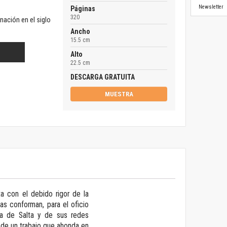
Newsletter
Páginas
320
nación en el siglo
Ancho
15.5 cm
Alto
22.5 cm
DESCARGA GRATUITA
MUESTRA
a con el debido rigor de la
tas conforman, para el oficio
ria de Salta y de sus redes
s de un trabajo que ahonda en