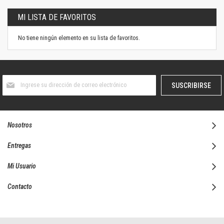
MI LISTA DE FAVORITOS
No tiene ningún elemento en su lista de favoritos.
Suscríbase
SUSCRIBIRSE
al
boletín
informativo:
Nosotros
Entregas
Mi Usuario
Contacto