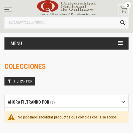
Ir
0
al
contenido
BUS
MENÚ
COLECCIONES
FILTRAR POR
AHORA FILTRANDO POR
No podemos encontrar productos que coincida con la selección.