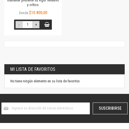
mantener presente su vigor reflexivo
y crítico.
$10.800,00
Desde
-
+
MI LISTA DE FAVORITOS
No tiene ningún elemento en su lista de favoritos.
Suscríbase
SUSCRIBIRSE
al
boletín
informativo: