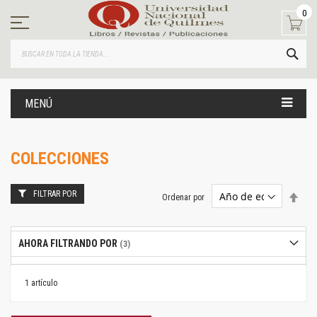
Ir
0
al
contenido
BUS
MENÚ
COLECCIONES
FILTRAR POR
Estab
Ordenar por
dire
desc
AHORA FILTRANDO POR
1
artículo