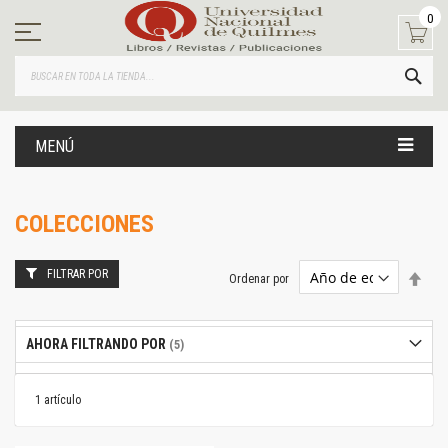
Ir
0
al
contenido
BUS
MENÚ
COLECCIONES
FILTRAR POR
Estab
Ordenar por
dire
desc
AHORA FILTRANDO POR
1
artículo