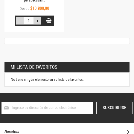
perspectivas…
$10.800,00
Desde
-
+
MI LISTA DE FAVORITOS
No tiene ningún elemento en su lista de favoritos.
Suscríbase
SUSCRIBIRSE
al
boletín
informativo:
Nosotros