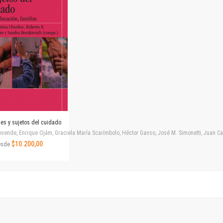
Horizontes en las artes
La ideología argentina y latinoamericana
Las ciudades y las ideas
Serie Nuevas aproximaciones
Serie Clásicos latinoamericanos
Medios&redes
Música y ciencia
Serie Arte sonoro
Nuevos enfoques en ciencia y tecnología
Sociedad-tecnología-ciencia
nes y sujetos del cuidado
Serie digital
ende, Enrique Ojám, Graciela María Scarímbolo, Héctor Ganso, José M. Simonetti, Juan Carlos
Territorio y acumulación: conflictividades y alternativas
$10.200,00
esde
Textos y lecturas en ciencias sociales
Serie Punto de encuentros
Publicaciones periódicas
Prismas
Redes
Revista de Ciencias Sociales. Primera época