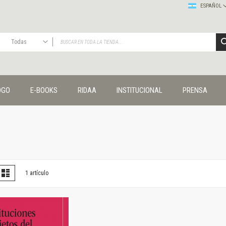
ESPAÑOL
Todas
TODAS
Publicaciones
OGO
E-BOOKS
RIDAA
INSTITUCIONAL
PRENSA
Editorial
Colecciones
Administración y economía
Coedición UNQ / Clacso
Coedición UNQ / UNC
Comunicación y cultura
Crímenes y violencias
er
la
Lista
1
artículo
omo
Cuadernos universitarios
Derechos humanos
Ediciones especiales
Géneros