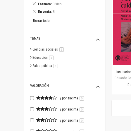
este
Eliminar
Formato
Físico
artículo
este
Eliminar
En venta
Si
artículo
este
artículo
Borrar todo
TEMAS
Ciencias sociales
artículo
1
Educación
artículo
1
Salud pública
artículo
1
Institucio
Eduardo Gos
D
VALORACIÓN
y por encima
0
y por encima
0
y por encima
0