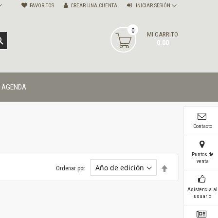
FAVORITOS
CREAR UNA CUENTA
INICIAR SESIÓN
0
MI CARRITO
BUSCAR
0.00
AGENDA
Contacto
Puntos de
venta
Establecer
Ordenar por
dirección
descendente
Asistencia al
usuario