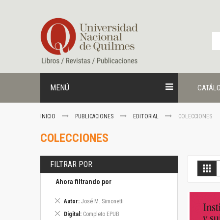
Ir
al
contenido
MENÚ
CATÁL
INICIO
PUBLICACIONES
EDITORIAL
COLECCIONES
COLECCIONES
FILTRAR POR
V
Gril
c
Ahora filtrando por
Eliminar
Autor
José M. Simonetti
este
Eliminar
Digital
Completo EPUB
artículo