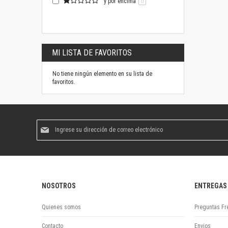
y por encima
0
MI LISTA DE FAVORITOS
No tiene ningún elemento en su lista de
favoritos.
Suscríbase
al
boletín
informativo:
NOSOTROS
ENTREGAS
Quienes somos
Preguntas Fr
Contacto
Envios