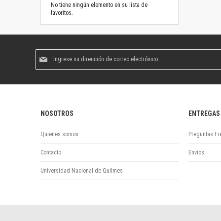
No tiene ningún elemento en su lista de
favoritos.
Suscríbase
al
boletín
informativo:
NOSOTROS
ENTREGAS
Quienes somos
Preguntas Fr
Contacto
Envios
Universidad Nacional de Quilmes