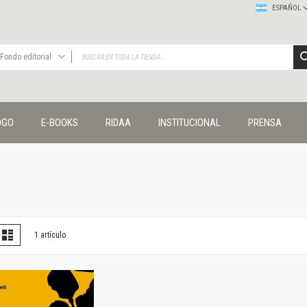
ESPAÑOL
Fondo editorial
TODAS
Publicaciones
OGO
E-BOOKS
RIDAA
INSTITUCIONAL
PRENSA
Editorial
Colecciones
Administración y economía
Coedición UNQ / Clacso
Coedición UNQ / UNC
Comunicación y cultura
Crímenes y violencias
er
la
Lista
1
artículo
omo
Cuadernos universitarios
Derechos humanos
Ediciones especiales
Géneros