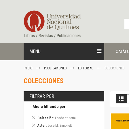
Ir
al
contenido
MENÚ
CATÁL
INICIO
PUBLICACIONES
EDITORIAL
COLECCIONES
COLECCIONES
FILTRAR POR
V
Gril
c
Ahora filtrando por
Eliminar
Colección
Fondo editorial
este
Eliminar
Autor
José M. Simonetti
artículo