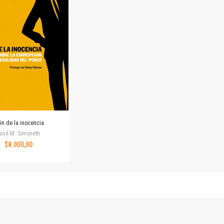
Horizontes en las artes
La ideología argentina y latinoamericana
Las ciudades y las ideas
Serie Nuevas aproximaciones
Serie Clásicos latinoamericanos
Medios&redes
Música y ciencia
Serie Arte sonoro
Nuevos enfoques en ciencia y tecnología
Sociedad-tecnología-ciencia
fin de la inocencia
Serie digital
osé M. Simonetti
Territorio y acumulación: conflictividades y alternativas
$8.000,00
Textos y lecturas en ciencias sociales
Serie Punto de encuentros
Publicaciones periódicas
Prismas
Redes
Revista de Ciencias Sociales. Primera época