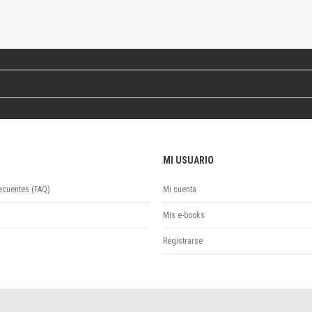
Revista de Ciencias Sociales. Segunda época
Fondo editorial
Biomedicina
Coediciones
Jornadas académicas
La ideología argentina
Libros de arte
Otros títulos
Textos para la enseñanza universitaria
MI USUARIO
Intersecciones
Convergencia. Entre memoria y sociedad
ecuentes (FAQ)
Mi cuenta
Filosofía y ciencia
Política
Mis e-books
Serie Clásica
Registrarse
Serie Contemporánea
Unidad de Publicaciones del Departamento de Ciencia y Tecnología
Colecciones
Universidad Virtual de Quilmes