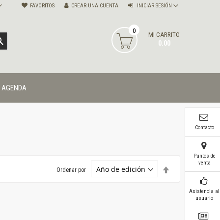
FAVORITOS
CREAR UNA CUENTA
INICIAR SESIÓN
0
MI CARRITO
BUSCAR
0.00
AGENDA
Contacto
Puntos de
venta
Establecer
Ordenar por
dirección
descendente
Asistencia al
usuario