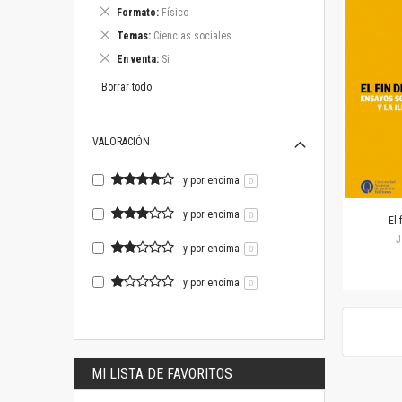
este
Eliminar
Formato
Físico
artículo
este
Eliminar
Temas
Ciencias sociales
artículo
este
Eliminar
En venta
Si
artículo
este
artículo
Borrar todo
VALORACIÓN
y por encima
0
y por encima
0
El 
J
y por encima
0
y por encima
0
MI LISTA DE FAVORITOS