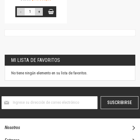
-
+
MI LISTA DE FAVORITOS
No tiene ningún elemento en su lista de favoritos.
Suscríbase
SUSCRIBIRSE
al
boletín
informativo:
Nosotros