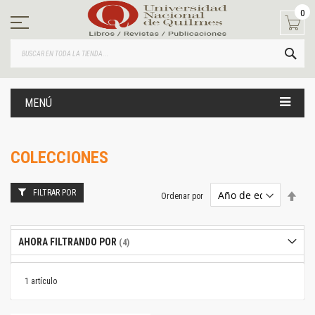
Ir
0
al
contenido
BUS
MENÚ
COLECCIONES
FILTRAR POR
Estab
Ordenar por
dire
desc
AHORA FILTRANDO POR
1
artículo