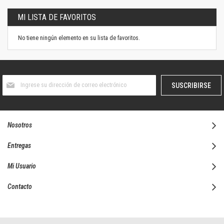
MI LISTA DE FAVORITOS
No tiene ningún elemento en su lista de favoritos.
Suscríbase
SUSCRIBIRSE
al
boletín
informativo:
Nosotros
Entregas
Mi Usuario
Contacto