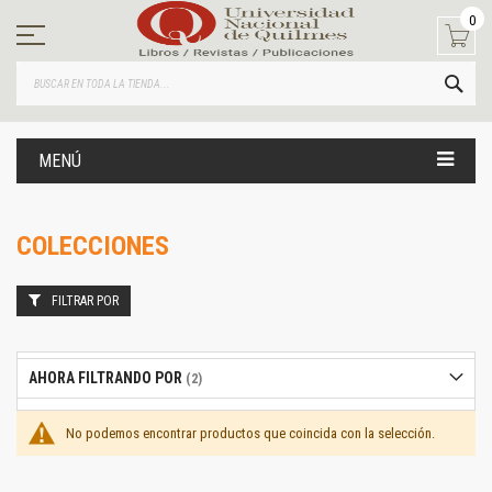
Ir
0
al
contenido
BUS
MENÚ
COLECCIONES
FILTRAR POR
AHORA FILTRANDO POR
No podemos encontrar productos que coincida con la selección.