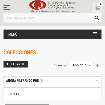
Ir
0
al
contenido
BUS
MENÚ
COLECCIONES
FILTRAR POR
Estab
Ordenar por
dire
desc
AHORA FILTRANDO POR
1
artículo