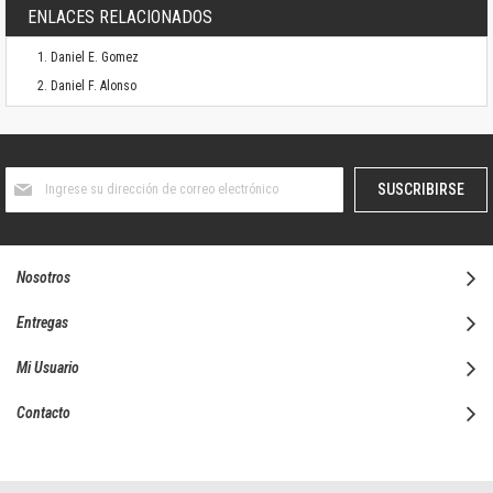
ENLACES RELACIONADOS
Daniel E. Gomez
Daniel F. Alonso
Suscríbase
SUSCRIBIRSE
al
boletín
informativo:
Nosotros
Entregas
Mi Usuario
Contacto