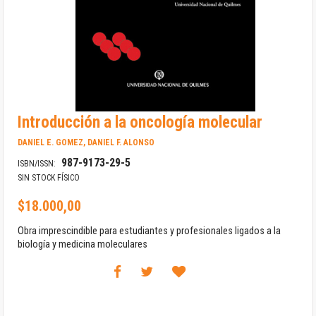
Saltar
Introducción a la oncología molecular
al
comienzo
DANIEL E. GOMEZ, DANIEL F. ALONSO
de
987-9173-29-5
la
ISBN/ISSN:
galería
SIN STOCK FÍSICO
de
imágenes
$18.000,00
Obra imprescindible para estudiantes y profesionales ligados a la
biología y medicina moleculares