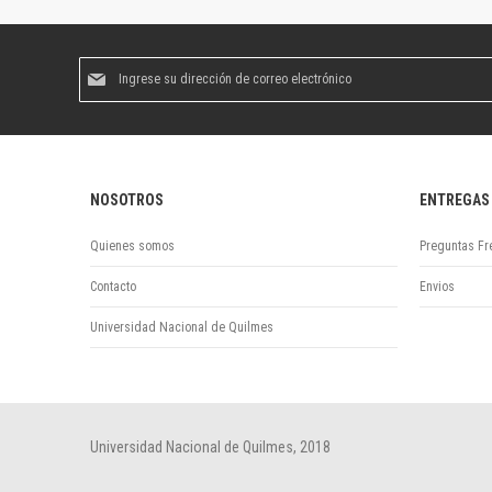
Suscríbase
al
boletín
informativo:
NOSOTROS
ENTREGAS
Quienes somos
Preguntas Fr
Contacto
Envios
Universidad Nacional de Quilmes
Universidad Nacional de Quilmes, 2018