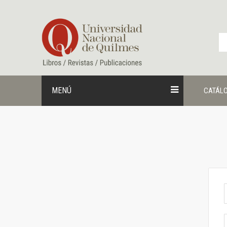
Ir
al
contenido
MENÚ
CATÁL