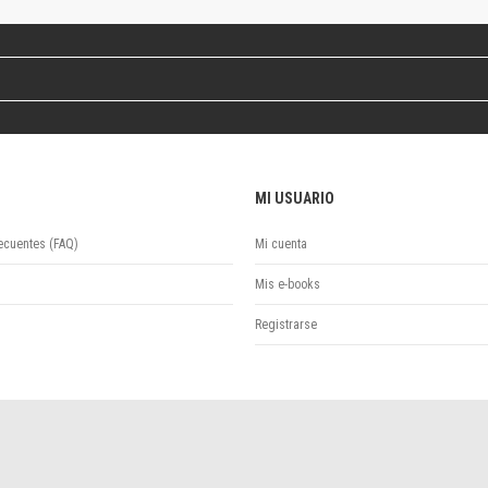
Revista de Ciencias Sociales. Segunda época
Fondo editorial
Biomedicina
Coediciones
Jornadas académicas
La ideología argentina
Libros de arte
MI USUARIO
Otros títulos
Textos para la enseñanza universitaria
ecuentes (FAQ)
Mi cuenta
Intersecciones
Convergencia. Entre memoria y sociedad
Mis e-books
Filosofía y ciencia
Registrarse
Política
Serie Clásica
Serie Contemporánea
Unidad de Publicaciones del Departamento de Ciencia y Tecnología
Colecciones
Universidad Virtual de Quilmes