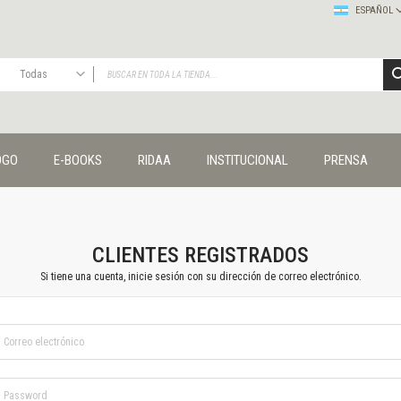
ESPAÑOL
Todas
TODAS
Publicaciones
OGO
E-BOOKS
RIDAA
INSTITUCIONAL
PRENSA
Editorial
Colecciones
Administración y economía
Coedición UNQ / Clacso
Coedición UNQ / UNC
CLIENTES REGISTRADOS
Comunicación y cultura
Si tiene una cuenta, inicie sesión con su dirección de correo electrónico.
Crímenes y violencias
Cuadernos universitarios
Derechos humanos
Ediciones especiales
Géneros