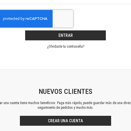
Horizontes en las artes
La ideología argentina y latinoamericana
Las ciudades y las ideas
Serie Nuevas aproximaciones
Serie Clásicos latinoamericanos
ENTRAR
Medios&redes
Música y ciencia
¿Olvidaste tu contraseña?
Serie Arte sonoro
Nuevos enfoques en ciencia y tecnología
Sociedad-tecnología-ciencia
Serie digital
Territorio y acumulación: conflictividades y alternativas
Textos y lecturas en ciencias sociales
NUEVOS CLIENTES
Serie Punto de encuentros
ear una cuenta tiene muchos beneficios: Paga más rápido, puede guardar más de una direc
Publicaciones periódicas
seguimiento de pedidos y mucho más.
Prismas
Redes
CREAR UNA CUENTA
Revista de Ciencias Sociales. Primera época