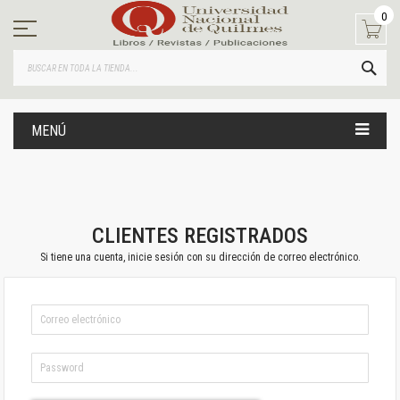
Ir
0
al
contenido
BUS
MENÚ
CLIENTES REGISTRADOS
Si tiene una cuenta, inicie sesión con su dirección de correo electrónico.