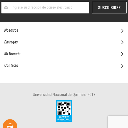
Suscríbase
SUSCRIBIRSE
al
boletín
informativo:
Nosotros
Entregas
Mi Usuario
Contacto
Universidad Nacional de Quilmes, 2018