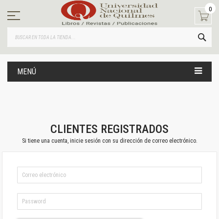
Ir
0
al
contenido
BUS
MENÚ
CLIENTES REGISTRADOS
Si tiene una cuenta, inicie sesión con su dirección de correo electrónico.