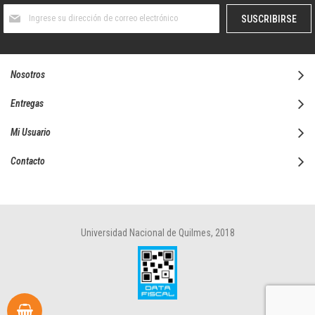
Suscríbase
SUSCRIBIRSE
al
boletín
informativo:
Nosotros
Entregas
Mi Usuario
Contacto
Universidad Nacional de Quilmes, 2018