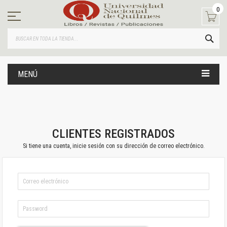
Ir
0
al
contenido
BUS
MENÚ
CLIENTES REGISTRADOS
Si tiene una cuenta, inicie sesión con su dirección de correo electrónico.