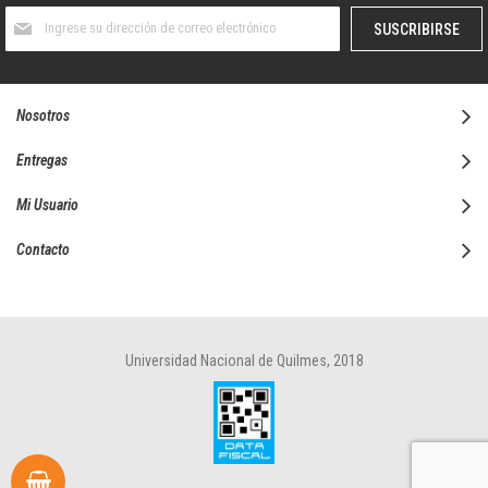
Suscríbase
SUSCRIBIRSE
al
boletín
informativo:
Nosotros
Entregas
Mi Usuario
Contacto
Universidad Nacional de Quilmes, 2018