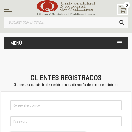
Ir
0
al
contenido
BUS
MENÚ
CLIENTES REGISTRADOS
Si tiene una cuenta, inicie sesión con su dirección de correo electrónico.