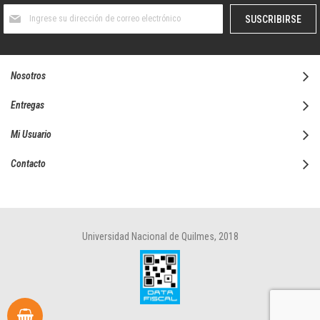
Suscríbase
SUSCRIBIRSE
al
boletín
informativo:
Nosotros
Entregas
Mi Usuario
Contacto
Universidad Nacional de Quilmes, 2018