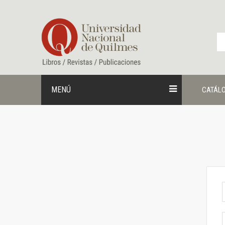
Ir
al
contenido
MENÚ
CATÁL