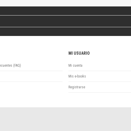
Revista de Ciencias Sociales. Segunda época
Fondo editorial
Biomedicina
Coediciones
Jornadas académicas
La ideología argentina
Libros de arte
MI USUARIO
Otros títulos
Textos para la enseñanza universitaria
ecuentes (FAQ)
Mi cuenta
Intersecciones
Convergencia. Entre memoria y sociedad
Mis e-books
Filosofía y ciencia
Registrarse
Política
Serie Clásica
Serie Contemporánea
Unidad de Publicaciones del Departamento de Ciencia y Tecnología
Colecciones
Universidad Virtual de Quilmes