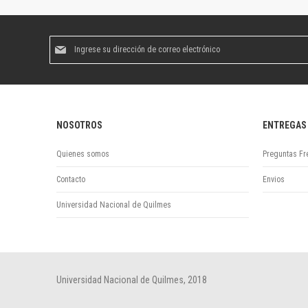
Suscríbase
al
boletín
informativo:
NOSOTROS
ENTREGAS
Quienes somos
Preguntas Fr
Contacto
Envios
Universidad Nacional de Quilmes
Universidad Nacional de Quilmes, 2018