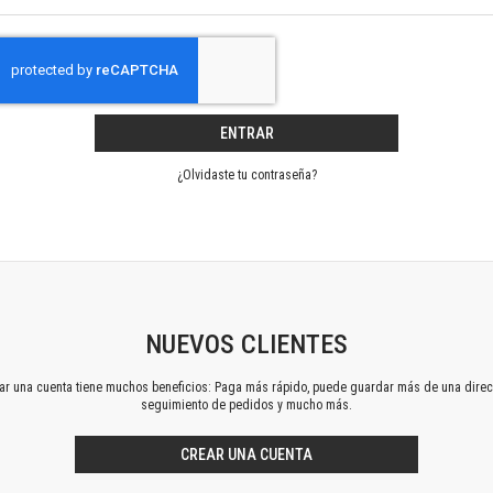
Horizontes en las artes
La ideología argentina y latinoamericana
Las ciudades y las ideas
Serie Nuevas aproximaciones
Serie Clásicos latinoamericanos
ENTRAR
Medios&redes
Música y ciencia
¿Olvidaste tu contraseña?
Serie Arte sonoro
Nuevos enfoques en ciencia y tecnología
Sociedad-tecnología-ciencia
Serie digital
Territorio y acumulación: conflictividades y alternativas
Textos y lecturas en ciencias sociales
NUEVOS CLIENTES
Serie Punto de encuentros
ear una cuenta tiene muchos beneficios: Paga más rápido, puede guardar más de una direc
Publicaciones periódicas
seguimiento de pedidos y mucho más.
Prismas
Redes
CREAR UNA CUENTA
Revista de Ciencias Sociales. Primera época