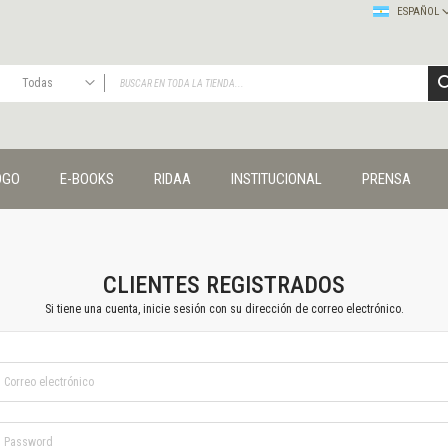
ESPAÑOL
Todas
TODAS
Publicaciones
OGO
E-BOOKS
RIDAA
INSTITUCIONAL
PRENSA
Editorial
Colecciones
Administración y economía
Coedición UNQ / Clacso
Coedición UNQ / UNC
CLIENTES REGISTRADOS
Comunicación y cultura
Si tiene una cuenta, inicie sesión con su dirección de correo electrónico.
Crímenes y violencias
Cuadernos universitarios
Derechos humanos
Ediciones especiales
Géneros