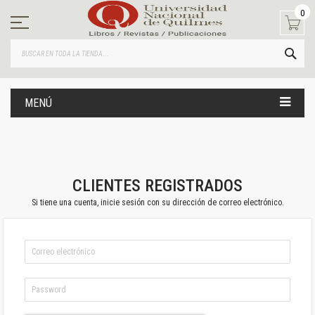
Ir
0
al
contenido
BUS
MENÚ
CLIENTES REGISTRADOS
Si tiene una cuenta, inicie sesión con su dirección de correo electrónico.