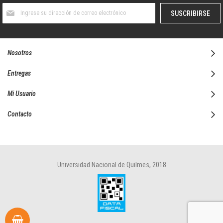
Suscríbase
SUSCRIBIRSE
al
boletín
informativo:
Nosotros
Entregas
Mi Usuario
Contacto
Universidad Nacional de Quilmes, 2018