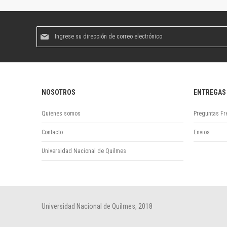
Suscríbase
al
boletín
informativo:
NOSOTROS
ENTREGAS
Quienes somos
Preguntas Fr
Contacto
Envios
Universidad Nacional de Quilmes
Universidad Nacional de Quilmes, 2018