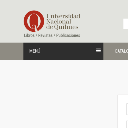
Ir
al
contenido
MENÚ
CATÁL