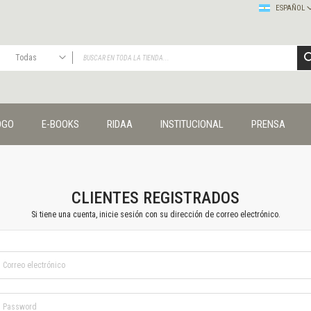
ESPAÑOL
Todas
TODAS
Publicaciones
OGO
E-BOOKS
RIDAA
INSTITUCIONAL
PRENSA
Editorial
Colecciones
Administración y economía
Coedición UNQ / Clacso
Coedición UNQ / UNC
CLIENTES REGISTRADOS
Comunicación y cultura
Si tiene una cuenta, inicie sesión con su dirección de correo electrónico.
Crímenes y violencias
Cuadernos universitarios
Derechos humanos
Ediciones especiales
Géneros