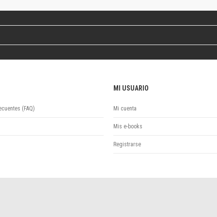
Revista de Ciencias Sociales. Segunda época
Fondo editorial
Biomedicina
Coediciones
Jornadas académicas
La ideología argentina
Libros de arte
MI USUARIO
Otros títulos
Textos para la enseñanza universitaria
ecuentes (FAQ)
Mi cuenta
Intersecciones
Convergencia. Entre memoria y sociedad
Mis e-books
Filosofía y ciencia
Registrarse
Política
Serie Clásica
Serie Contemporánea
Unidad de Publicaciones del Departamento de Ciencia y Tecnología
Colecciones
Universidad Virtual de Quilmes