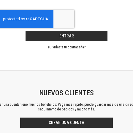
Horizontes en las artes
La ideología argentina y latinoamericana
Las ciudades y las ideas
Serie Nuevas aproximaciones
Serie Clásicos latinoamericanos
ENTRAR
Medios&redes
Música y ciencia
¿Olvidaste tu contraseña?
Serie Arte sonoro
Nuevos enfoques en ciencia y tecnología
Sociedad-tecnología-ciencia
Serie digital
Territorio y acumulación: conflictividades y alternativas
Textos y lecturas en ciencias sociales
NUEVOS CLIENTES
Serie Punto de encuentros
ear una cuenta tiene muchos beneficios: Paga más rápido, puede guardar más de una direc
Publicaciones periódicas
seguimiento de pedidos y mucho más.
Prismas
Redes
CREAR UNA CUENTA
Revista de Ciencias Sociales. Primera época