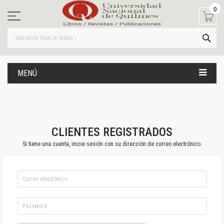
Ir
0
al
contenido
BUS
MENÚ
CLIENTES REGISTRADOS
Si tiene una cuenta, inicie sesión con su dirección de correo electrónico.