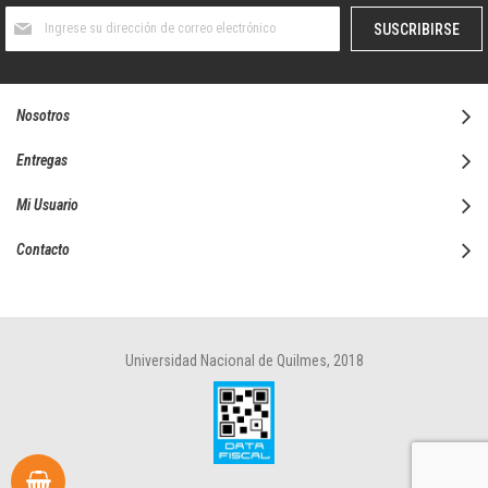
Suscríbase
SUSCRIBIRSE
al
boletín
informativo:
Nosotros
Entregas
Mi Usuario
Contacto
Universidad Nacional de Quilmes, 2018