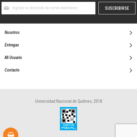
Suscríbase
SUSCRIBIRSE
al
boletín
informativo:
Nosotros
Entregas
Mi Usuario
Contacto
Universidad Nacional de Quilmes, 2018