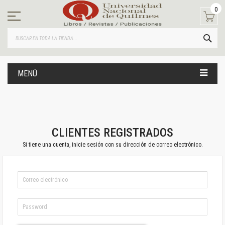
Ir
0
al
contenido
BUS
MENÚ
CLIENTES REGISTRADOS
Si tiene una cuenta, inicie sesión con su dirección de correo electrónico.