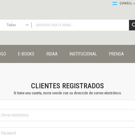
ESPAÑOL
Todas
TODAS
Publicaciones
OGO
E-BOOKS
RIDAA
INSTITUCIONAL
PRENSA
Editorial
Colecciones
Administración y economía
Coedición UNQ / Clacso
Coedición UNQ / UNC
CLIENTES REGISTRADOS
Comunicación y cultura
Si tiene una cuenta, inicie sesión con su dirección de correo electrónico.
Crímenes y violencias
Cuadernos universitarios
Derechos humanos
Ediciones especiales
Géneros