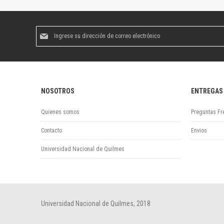
Suscríbase
al
boletín
informativo:
NOSOTROS
ENTREGAS
Quienes somos
Preguntas Fr
Contacto
Envios
Universidad Nacional de Quilmes
Universidad Nacional de Quilmes, 2018