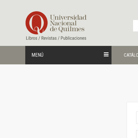
Ir
al
contenido
MENÚ
CATÁL