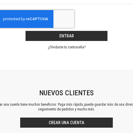
Horizontes en las artes
La ideología argentina y latinoamericana
Las ciudades y las ideas
Serie Nuevas aproximaciones
Serie Clásicos latinoamericanos
ENTRAR
Medios&redes
Música y ciencia
¿Olvidaste tu contraseña?
Serie Arte sonoro
Nuevos enfoques en ciencia y tecnología
Sociedad-tecnología-ciencia
Serie digital
Territorio y acumulación: conflictividades y alternativas
Textos y lecturas en ciencias sociales
NUEVOS CLIENTES
Serie Punto de encuentros
ear una cuenta tiene muchos beneficios: Paga más rápido, puede guardar más de una direc
Publicaciones periódicas
seguimiento de pedidos y mucho más.
Prismas
Redes
CREAR UNA CUENTA
Revista de Ciencias Sociales. Primera época