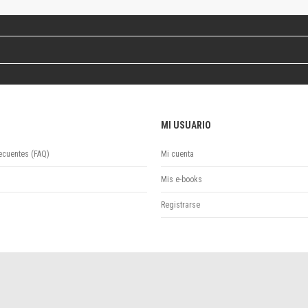
Revista de Ciencias Sociales. Segunda época
Fondo editorial
Biomedicina
Coediciones
Jornadas académicas
La ideología argentina
Libros de arte
MI USUARIO
Otros títulos
Textos para la enseñanza universitaria
ecuentes (FAQ)
Mi cuenta
Intersecciones
Convergencia. Entre memoria y sociedad
Mis e-books
Filosofía y ciencia
Registrarse
Política
Serie Clásica
Serie Contemporánea
Unidad de Publicaciones del Departamento de Ciencia y Tecnología
Colecciones
Universidad Virtual de Quilmes