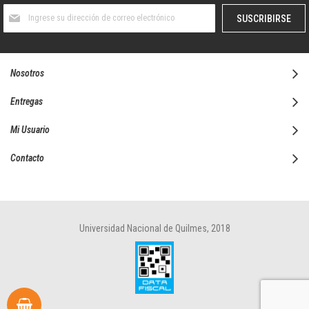
Suscríbase
SUSCRIBIRSE
al
boletín
informativo:
Nosotros
Entregas
Mi Usuario
Contacto
Universidad Nacional de Quilmes, 2018