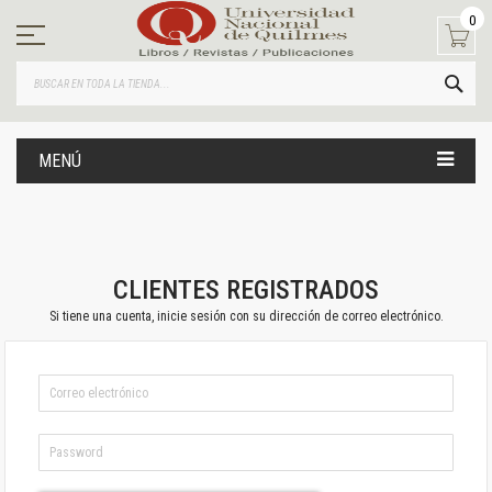
Ir
0
al
contenido
BUS
MENÚ
CLIENTES REGISTRADOS
Si tiene una cuenta, inicie sesión con su dirección de correo electrónico.