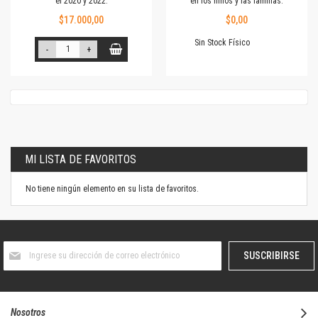
el 2020 y 2022.
en los niños y las familias.
$17.000,00
$0,00
Sin Stock Físico
-
+
MI LISTA DE FAVORITOS
No tiene ningún elemento en su lista de favoritos.
Suscríbase
SUSCRIBIRSE
al
boletín
informativo:
Nosotros