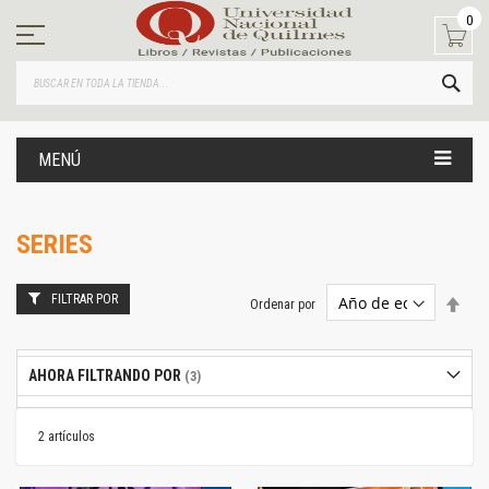
Ir
0
al
contenido
BUS
MENÚ
SERIES
FILTRAR POR
Estab
Ordenar por
dire
desc
AHORA FILTRANDO POR
2
artículos