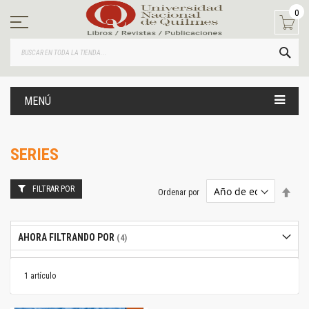
Ir
0
al
contenido
BUS
MENÚ
SERIES
FILTRAR POR
Estab
Ordenar por
dire
desc
AHORA FILTRANDO POR
1
artículo