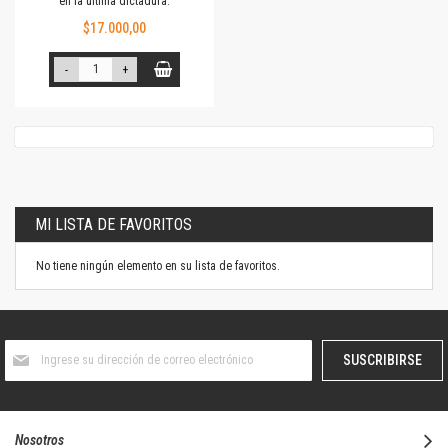
en la última dictadura.
$17.000,00
-
+
MI LISTA DE FAVORITOS
No tiene ningún elemento en su lista de favoritos.
Suscríbase
SUSCRIBIRSE
al
boletín
informativo:
Nosotros