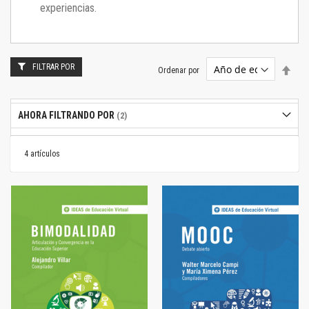
experiencias.
FILTRAR POR
Estab
Ordenar por
dire
desc
AHORA FILTRANDO POR
4
artículos