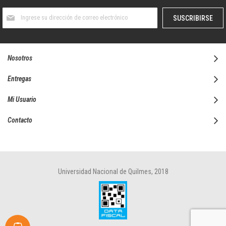
Suscríbase
SUSCRIBIRSE
al
boletín
informativo:
Nosotros
Entregas
Mi Usuario
Contacto
Universidad Nacional de Quilmes, 2018