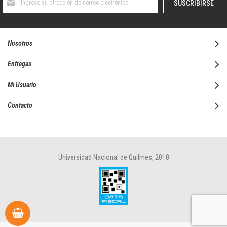
SUSCRIBIRSE
al
boletín
informativo:
Nosotros
Entregas
Mi Usuario
Contacto
Universidad Nacional de Quilmes, 2018