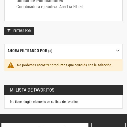
Unidad de Publicaciones
Coordinadora ejecutiva: Ana Lía Elbert
FILTRAR POR
AHORA FILTRANDO POR
No podemos encontrar productos que coincida con la selección.
MI LISTA DE FAVORITOS
No tiene ningún elemento en su lista de favoritos.
Suscríbase