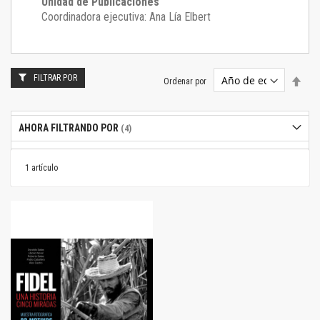
Unidad de Publicaciones
Coordinadora ejecutiva: Ana Lía Elbert
FILTRAR POR
Estab
Ordenar por
dire
desc
AHORA FILTRANDO POR
1
artículo