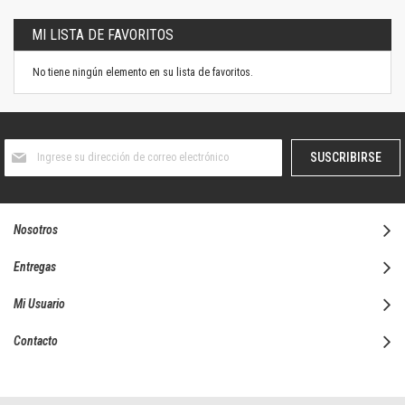
MI LISTA DE FAVORITOS
No tiene ningún elemento en su lista de favoritos.
Suscríbase
SUSCRIBIRSE
al
boletín
informativo:
Nosotros
Entregas
Mi Usuario
Contacto