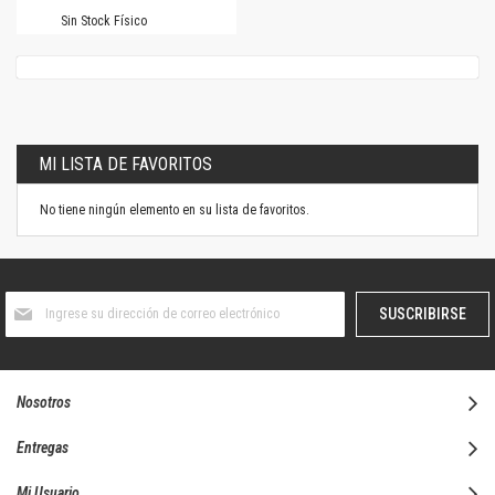
Sin Stock Físico
MI LISTA DE FAVORITOS
No tiene ningún elemento en su lista de favoritos.
Suscríbase
SUSCRIBIRSE
al
boletín
informativo:
Nosotros
Entregas
Mi Usuario