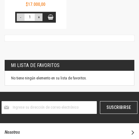
$17.000,00
-
+
MI LISTA DE FAVORITOS
No tiene ningún elemento en su lista de favoritos.
Suscríbase
SUSCRIBIRSE
al
boletín
informativo:
Nosotros