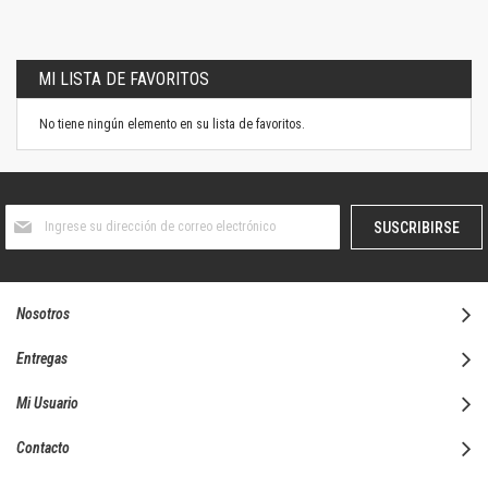
MI LISTA DE FAVORITOS
No tiene ningún elemento en su lista de favoritos.
Suscríbase
SUSCRIBIRSE
al
boletín
informativo:
Nosotros
Entregas
Mi Usuario
Contacto