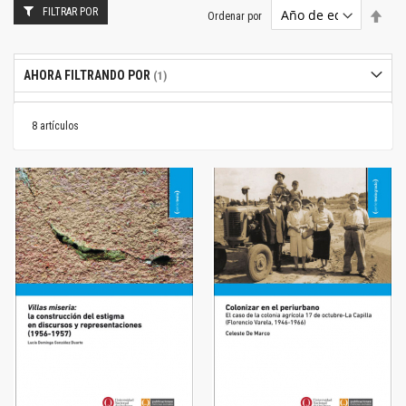
FILTRAR POR
Estab
Ordenar por
dire
desc
AHORA FILTRANDO POR
8
artículos