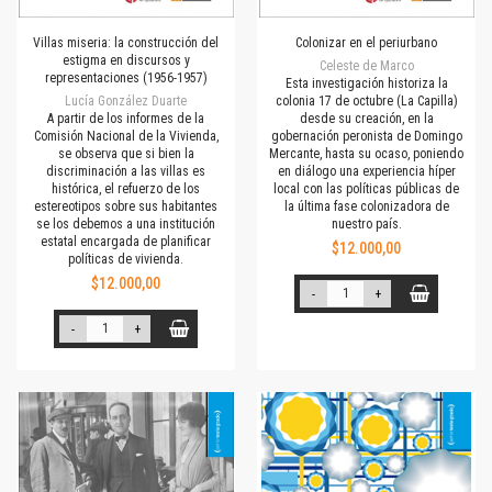
Villas miseria: la construcción del
Colonizar en el periurbano
estigma en discursos y
Celeste de Marco
representaciones (1956-1957)
Esta investigación historiza la
Lucía González Duarte
colonia 17 de octubre (La Capilla)
A partir de los informes de la
desde su creación, en la
Comisión Nacional de la Vivienda,
gobernación peronista de Domingo
se observa que si bien la
Mercante, hasta su ocaso, poniendo
discriminación a las villas es
en diálogo una experiencia híper
histórica, el refuerzo de los
local con las políticas públicas de
estereotipos sobre sus habitantes
la última fase colonizadora de
se los debemos a una institución
nuestro país.
estatal encargada de planificar
$12.000,00
políticas de vivienda.
$12.000,00
-
+
-
+