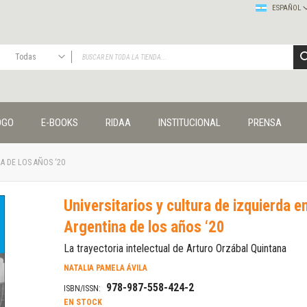
ESPAÑOL
Todas
TODAS
Publicaciones
OGO
E-BOOKS
RIDAA
INSTITUCIONAL
PRENSA
Editorial
Colecciones
Administración y economía
A DE LOS AÑOS ‘20
Coedición UNQ / Clacso
Coedición UNQ / UNC
Universitarios y cultura de izquierda en
Comunicación y cultura
Argentina de los años ‘20
Crímenes y violencias
Cuadernos universitarios
La trayectoria intelectual de Arturo Orzábal Quintana
Derechos humanos
NATALIA PAMELA ÁVILA
Ediciones especiales
978-987-558-424-2
ISBN/ISSN:
Géneros
EN STOCK