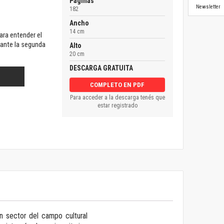
Páginas
Newsletter
182
Ancho
14 cm
ara entender el
rante la segunda
Alto
20 cm
DESCARGA GRATUITA
COMPLETO EN PDF
Para acceder a la descarga tenés que
estar registrado
un sector del campo cultural