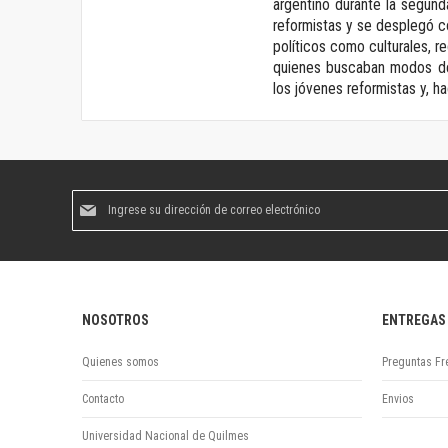
argentino durante la segund
reformistas y se desplegó co
políticos como culturales, r
quienes buscaban modos de 
los jóvenes reformistas y, hac
Suscríbase
al
boletín
informativo:
NOSOTROS
ENTREGAS
Quienes somos
Preguntas Fr
Contacto
Envios
Universidad Nacional de Quilmes