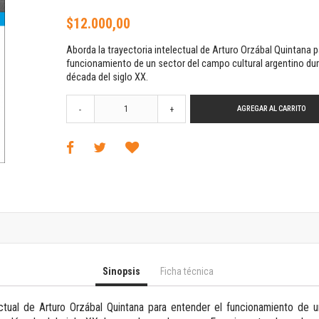
Horizontes en las artes
$12.000,00
La ideología argentina y latinoamericana
Las ciudades y las ideas
Aborda la trayectoria intelectual de Arturo Orzábal Quintana p
Serie Nuevas aproximaciones
funcionamiento de un sector del campo cultural argentino du
Serie Clásicos latinoamericanos
década del siglo XX.
Medios&redes
AGREGAR AL CARRITO
-
+
Música y ciencia
Serie Arte sonoro
Nuevos enfoques en ciencia y tecnología
Sociedad-tecnología-ciencia
Serie digital
Territorio y acumulación: conflictividades y alternativas
Textos y lecturas en ciencias sociales
Serie Punto de encuentros
Publicaciones periódicas
Sinopsis
Ficha técnica
Prismas
Redes
ectual de Arturo Orzábal Quintana para entender el funcionamiento de 
Revista de Ciencias Sociales. Primera época