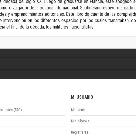
a década del siglo XX. Luego de graduarse en Francia, este abogado se 
Revista de Ciencias Sociales. Segunda época
mo divulgador de la política internacional. Su itinerario estuvo marcado p
Fondo editorial
edes y emprendimientos editoriales. Este libro da cuenta de las complejid
Biomedicina
intervención en los diferentes espacios por los cuales transitaban, co
Coediciones
ia el final de la década, los militares nacionalistas.
Jornadas académicas
La ideología argentina
Libros de arte
Otros títulos
Textos para la enseñanza universitaria
Intersecciones
Convergencia. Entre memoria y sociedad
Filosofía y ciencia
Política
MI USUARIO
Serie Clásica
Serie Contemporánea
ecuentes (FAQ)
Mi cuenta
Unidad de Publicaciones del Departamento de Ciencia y Tecnología
Mis e-books
Colecciones
Universidad Virtual de Quilmes
Registrarse