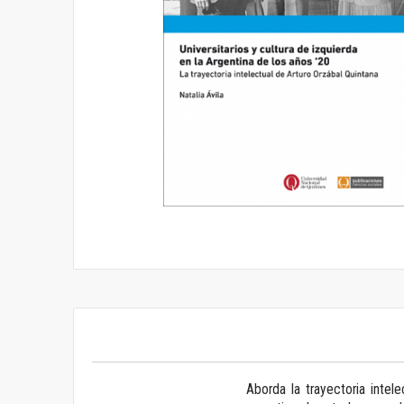
Saltar
al
comienzo
de
la
galería
de
imágenes
Aborda la trayectoria intel