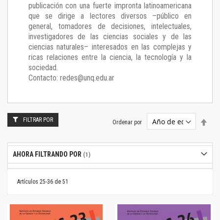
publicación con una fuerte impronta latinoamericana
que se dirige a lectores diversos –público en
general, tomadores de decisiones, intelectuales,
investigadores de las ciencias sociales y de las
ciencias naturales– interesados en las complejas y
ricas relaciones entre la ciencia, la tecnología y la
sociedad.
Contacto: redes@unq.edu.ar
FILTRAR POR
Estab
Ordenar por
dire
desc
AHORA FILTRANDO POR
Artículos
25
-
36
de
51