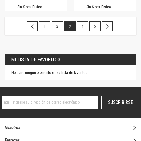
Sin Stock Físico
Sin Stock Físico
Página
Página
Anterior
Página
Página
Estás
Página
Página
Página
Siguiente
1
2
3
4
5
leyendo
la
página
MI LISTA DE FAVORITOS
No tiene ningún elemento en su lista de favoritos.
Suscríbase
SUSCRIBIRSE
al
boletín
informativo:
Nosotros
Entregas