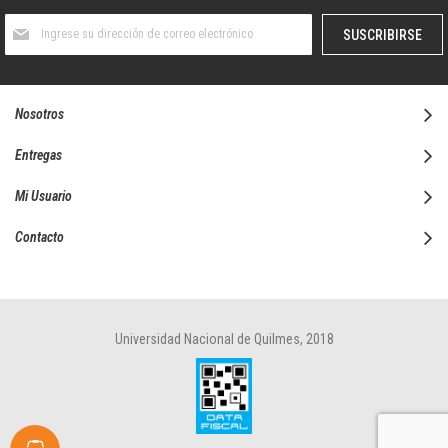
Suscríbase
SUSCRIBIRSE
al
boletín
informativo:
Nosotros
Entregas
Mi Usuario
Contacto
Universidad Nacional de Quilmes, 2018