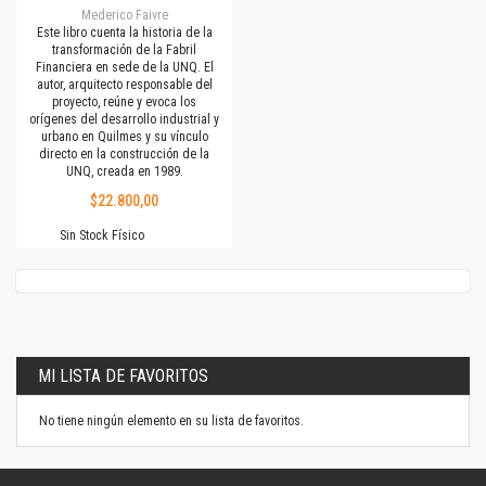
Mederico Faivre
Este libro cuenta la historia de la
transformación de la Fabril
Financiera en sede de la UNQ. El
autor, arquitecto responsable del
proyecto, reúne y evoca los
orígenes del desarrollo industrial y
urbano en Quilmes y su vínculo
directo en la construcción de la
UNQ, creada en 1989.
$22.800,00
Sin Stock Físico
MI LISTA DE FAVORITOS
No tiene ningún elemento en su lista de favoritos.