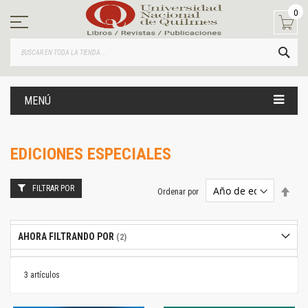
Ir
0
al
contenido
BUS
MENÚ
EDICIONES ESPECIALES
FILTRAR POR
Estab
Ordenar por
dire
desc
AHORA FILTRANDO POR
3
artículos