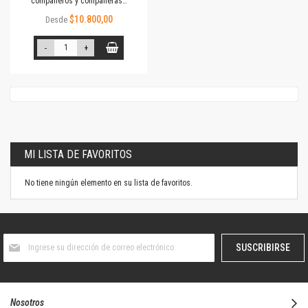
compañeros y compañeras…
$10.800,00
Desde
-
+
MI LISTA DE FAVORITOS
No tiene ningún elemento en su lista de favoritos.
Suscríbase
SUSCRIBIRSE
al
boletín
informativo:
Nosotros