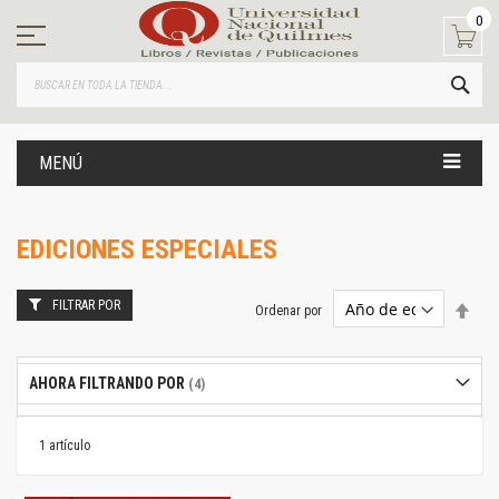
Ir
0
al
contenido
BUS
MENÚ
EDICIONES ESPECIALES
FILTRAR POR
Estab
Ordenar por
dire
desc
AHORA FILTRANDO POR
1
artículo