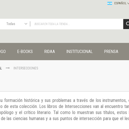
ESPAÑOL
Todas
TODAS
Publicaciones
OGO
E-BOOKS
RIDAA
INSTITUCIONAL
PRENSA
Editorial
Colecciones
Administración y economía
AL
INTERSECCIONES
Coedición UNQ / Clacso
Coedición UNQ / UNC
Comunicación y cultura
Crímenes y violencias
u formación histórica y sus problemas a través de los instrumentos, el
Cuadernos universitarios
vo de esta colección. Los libros de Intersecciones van al encuentro ta
Derechos humanos
ropólogo y el crítico literario. Tal como lo muestran sus títulos, esto
Ediciones especiales
 de las ciencias humanas y a sus puntos de intersección para que el lec
Géneros