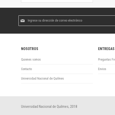
Suscríbase
al
boletín
informativo:
NOSOTROS
ENTREGAS
Quienes somos
Preguntas Fr
Contacto
Envios
Universidad Nacional de Quilmes
Universidad Nacional de Quilmes, 2018