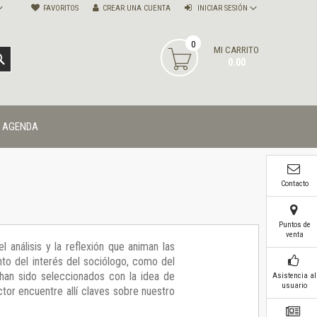
FAVORITOS
CREAR UNA CUENTA
INICIAR SESIÓN
0
MI CARRITO
BUSCAR
0.00
AGENDA
Contacto
Puntos de
venta
 análisis y la reflexión que animan las
nto del interés del sociólogo, como del
s han sido seleccionados con la idea de
Asistencia al
usuario
tor encuentre allí claves sobre nuestro