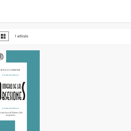
Horizontes en las artes
La ideología argentina y latinoamericana
Las ciudades y las ideas
Serie Nuevas aproximaciones
Serie Clásicos latinoamericanos
er
la
Lista
1
artículo
Medios&redes
omo
Música y ciencia
Serie Arte sonoro
Nuevos enfoques en ciencia y tecnología
Sociedad-tecnología-ciencia
Serie digital
Territorio y acumulación: conflictividades y alternativas
Textos y lecturas en ciencias sociales
Serie Punto de encuentros
Publicaciones periódicas
Prismas
Redes
Revista de Ciencias Sociales. Primera época