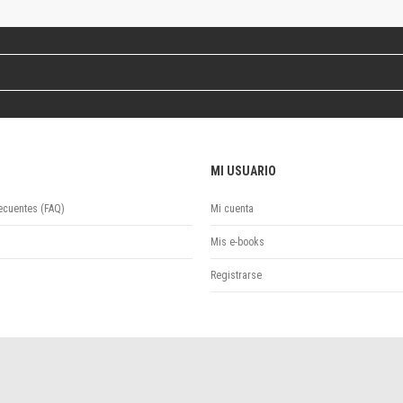
Colecciones
Ideas de Educación Virtual
Unidad de Publicaciones del Departamento de Economía y Administración
Colecciones
Otros títulos
Economía y Gestión
Economía y Sociedad
Series
MI USUARIO
Investigación
ecuentes (FAQ)
Mi cuenta
Unidad de Publicaciones del Departamento de Ciencias Sociales
Series
Mis e-books
Encuentros
Registrarse
Investigación
Tesis Grado
Tesis Posgrado
Cursos
Experiencias
Escuela de Artes