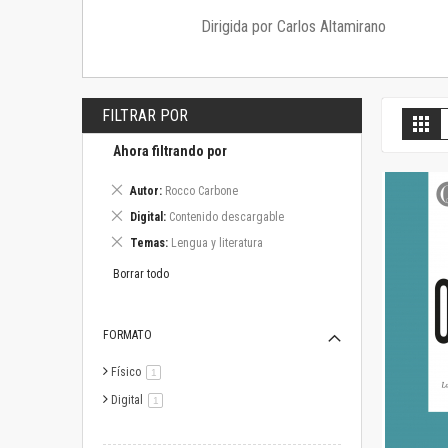
Dirigida por Carlos Altamirano
FILTRAR POR
V
Gril
c
Ahora filtrando por
Eliminar
Autor
Rocco Carbone
este
Eliminar
Digital
Contenido descargable
artículo
este
Eliminar
Temas
Lengua y literatura
artículo
este
artículo
Borrar todo
FORMATO
Físico
artículo
1
Digital
artículo
1