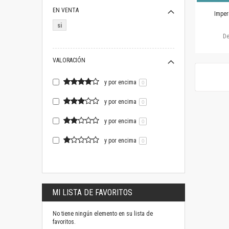
EN VENTA
Imper
si
D
VALORACIÓN
y por encima
0
y por encima
0
y por encima
0
y por encima
0
MI LISTA DE FAVORITOS
No tiene ningún elemento en su lista de
favoritos.