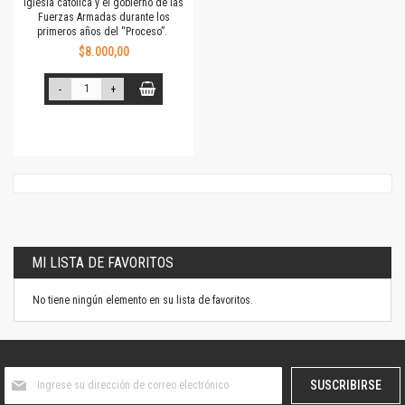
Iglesia católica y el gobierno de las
Fuerzas Armadas durante los
primeros años del “Proceso”.
$8.000,00
-
+
MI LISTA DE FAVORITOS
No tiene ningún elemento en su lista de favoritos.
Suscríbase
SUSCRIBIRSE
al
boletín