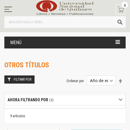
Ir
0
al
contenido
BUS
MENÚ
OTROS TÍTULOS
FILTRAR POR
Estab
Ordenar por
dire
desc
AHORA FILTRANDO POR
9
artículos