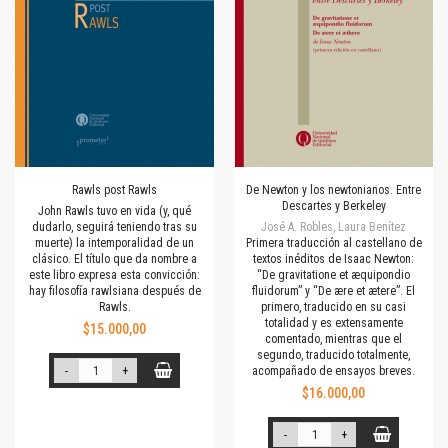
Rawls post Rawls
De Newton y los newtonianos. Entre
Descartes y Berkeley
John Rawls tuvo en vida (y, qué
dudarlo, seguirá teniendo tras su
José A. Robles, Laura Benítez
muerte) la intemporalidad de un
Primera traducción al castellano de
clásico. El título que da nombre a
textos inéditos de Isaac Newton:
este libro expresa esta convicción:
“De gravitatione et æquipondio
hay filosofía rawlsiana después de
fluidorum” y “De ære et ætere”. El
Rawls.
primero, traducido en su casi
totalidad y es extensamente
$15.000,00
comentado, mientras que el
segundo, traducido totalmente,
-
+
acompañado de ensayos breves.
$16.000,00
-
+