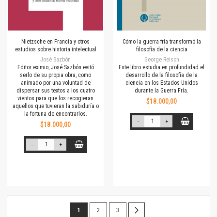
Nietzsche en Francia y otros
Cómo la guerra fría transformó la
estudios sobre historia intelectual
filosofía de la ciencia
José Sazbón
George Reisch
Editor eximio, José Sazbón evitó
Este libro estudia en profundidad el
serlo de su propia obra, como
desarrollo de la filosofía de la
animado por una voluntad de
ciencia en los Estados Unidos
dispersar sus textos a los cuatro
durante la Guerra Fría.
vientos para que los recogieran
$18.000,00
aquellos que tuvieran la sabiduría o
la fortuna de encontrarlos.
-
+
$18.000,00
-
+
Página
Estás
Página
Página
Página
Siguiente
1
2
3