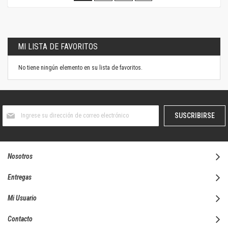
leyendo
la
página
MI LISTA DE FAVORITOS
No tiene ningún elemento en su lista de favoritos.
Suscríbase
SUSCRIBIRSE
al
boletín
informativo:
Nosotros
Entregas
Mi Usuario
Contacto