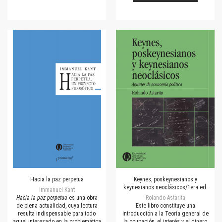
Hacia la paz perpetua
Keynes, poskeynesianos y
keynesianos neoclásicos/1era ed.
Immanuel Kant
Hacia la paz perpetua
es una obra
Rolando Astarita
de plena actualidad, cuya lectura
Este libro constituye una
resulta indispensable para todo
introducción a la Teoría general de
aquel interesado en la problemática
la ocupación, el interés y el dinero