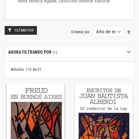
Anna Mónica Aguilar, Dirección General Editorial
FILTRAR POR
Estab
Ordenar por
dire
desc
AHORA FILTRANDO POR
Artículos
1
-
12
de
31